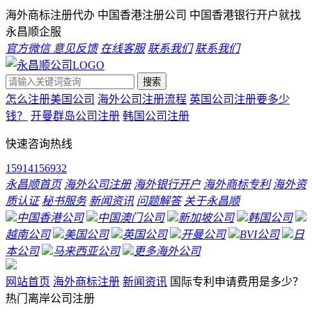
海外商标注册代办 中国香港注册公司 中国香港银行开户就找
永昌顺企服
官方微信
意见反馈
在线客服
联系我们
联系我们
搜索
怎么注册美国公司
海外公司注册流程
英国公司注册要多少
钱？
开曼群岛公司注册
韩国公司注册
快速咨询热线
15914156932
永昌顺首页
海外公司注册
海外银行开户
海外商标专利
海外资
质认证
秘书服务
新闻资讯
问题解答
关于永昌顺
中国香港公司
中国澳门公司
新加坡公司
韩国公司
越南公司
美国公司
英国公司
开曼公司
BVI公司
日
本公司
马来西亚公司
更多海外公司
网站首页
海外商标注册
新闻资讯
国际专利申请费用是多少？
热门离岸公司注册