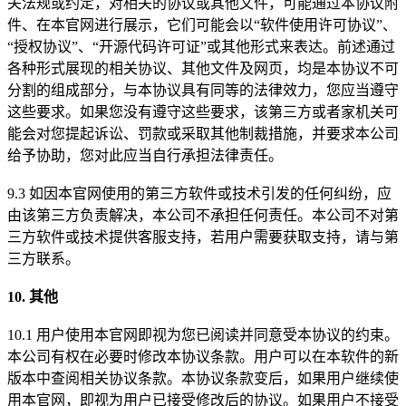
关法规或约定，对相关的协议或其他文件，可能通过本协议附
件、在本官网进行展示，它们可能会以“软件使用许可协议”、
“授权协议”、“开源代码许可证”或其他形式来表达。前述通过
各种形式展现的相关协议、其他文件及网页，均是本协议不可
分割的组成部分，与本协议具有同等的法律效力，您应当遵守
这些要求。如果您没有遵守这些要求，该第三方或者家机关可
能会对您提起诉讼、罚款或采取其他制裁措施，并要求本公司
给予协助，您对此应当自行承担法律责任。
9.3 如因本官网使用的第三方软件或技术引发的任何纠纷，应
由该第三方负责解决，本公司不承担任何责任。本公司不对第
三方软件或技术提供客服支持，若用户需要获取支持，请与第
三方联系。
10. 其他
10.1 用户使用本官网即视为您已阅读并同意受本协议的约束。
本公司有权在必要时修改本协议条款。用户可以在本软件的新
版本中查阅相关协议条款。本协议条款变后，如果用户继续使
用本官网，即视为用户已接受修改后的协议。如果用户不接受