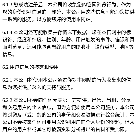
6.1.3 您成功注册后，本公司将收集您的官网浏览行为，作为
您的身份识别信息的一部分，本公司用这些信息可能为您提供
一系列的服务，以方便您好的使用本网站。
6.1.4 本公司还可能收集并存储以下数据：您在本官网中的标
识符、经度和纬度、性别、年龄、用户触发的事件、错误和页
面浏览量，还可能包含您终用户的IP地址、设备类型、地区等
信息。
6.2 用户信息的披露和使用
6.2.1 本公司将使用本公司通过你对本网站的行为收集来的信
息为您提供加深入的支持与服务。
6.2.2 本公司不会向任何无关第三方提供，出售，出租，分享
和交易用户的个人信息，但为方便您使用本公司服务，本公司
将对您及（或）您的公司的身份和交易数据进行综合统计，本
公司不会披露任何可能用以识别用户的个人身份的资料，但从
用户的用户名或其它可披露资料分析得出的资料不受此限。