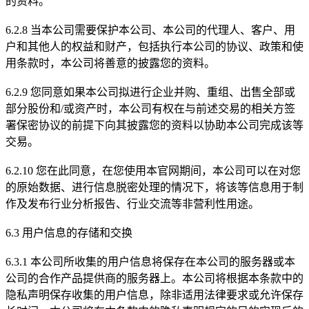
的资料。
6.2.8 当本公司需要保护本公司、本公司的代理人、客户、用
户和其他人的权益和财产，包括执行本公司的协议、政策和使
用条款时，本公司将善意的披露您的资料。
6.2.9 您同意如果本公司拟进行企业并购、重组、出售全部或
部分股份和/或资产时，本公司有权在与前述交易的相关方签
署保密协议的前提下向其披露您的资料以协助本公司完成该等
交易。
6.2.10 您在此同意，在您使用本官网期间，本公司可以在对您
的原始数据、进行信息脱密处理的情况下，将该等信息用于制
作及发布行业分析报告、行业交流等非营利性用途。
6.3 用户信息的存储和交换
6.3.1 本公司所收集的用户信息将保存在本公司的服务器或本
公司的合作产品提供商的服务器上。本公司将根据本条款中的
隐私声明保存收集的用户信息，除非适用法律要求或允许保存