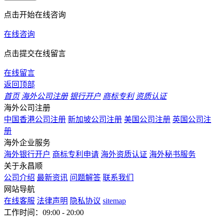
点击开始在线咨询
在线咨询
点击提交在线留言
在线留言
返回顶部
首页
海外公司注册
银行开户
商标专利
资质认证
海外公司注册
中国香港公司注册
新加坡公司注册
美国公司注册
英国公司注
册
海外企业服务
海外银行开户
商标专利申请
海外资质认证
海外秘书服务
关于永昌顺
公司介绍
最新资讯
问题解答
联系我们
网站导航
在线客服
法律声明
隐私协议
sitemap
工作时间：09:00 - 20:00