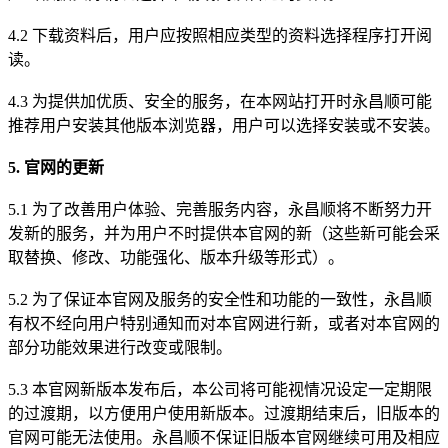
4.2 下载资料后，用户应按照相应类型的资料选择程序打开阅
读。
4.3 为提供加优质、安全的服务，在本网站打开时永昌顺可能
推荐用户安装其他版本浏览器，用户可以选择安装或不安装。
5. 官网的更新
5.1 为了改善用户体验、完善服务内容，永昌顺将不断努力开
发新的服务，并为用户不时提供本官网的新（这些新可能会采
取替换、修改、功能强化、版本升级等形式）。
5.2 为了保证本官网及服务的安全性和功能的一致性，永昌顺
有权不经向用户特别通知而对本官网进行新，或者对本官网的
部分功能效果进行改变或限制。
5.3 本官网新版本发布后，本公司将可能视情况设定一定期限
的过渡期，以方便用户使用新版本。过渡期结束后，旧版本的
官网可能无法使用。永昌顺不保证旧版本官网继续可用及相应