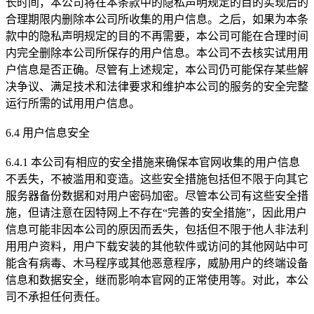
长时间，本公司将在本条款中的隐私声明规定的目的实现后的
合理期限内删除本公司所收集的用户信息。之后，如果为本条
款中的隐私声明规定的目的不再需要，本公司可能在合理时间
内完全删除本公司所保存的用户信息。本公司不去核实试用用
户信息是否正确。尽管有上述规定，本公司仍可能保存某些解
决争议、满足技术和法律要求和维护本公司的服务的安全完整
运行所需的试用用户信息。
6.4 用户信息安全
6.4.1 本公司有相应的安全措施来确保本官网收集的用户信息
不丢失，不被滥用和变造。这些安全措施包括但不限于向其它
服务器备份数据和对用户密码加密。尽管本公司有这些安全措
施，但请注意在因特网上不存在“完善的安全措施”，因此用户
信息可能非因本公司的原因而丢失，包括但不限于他人非法利
用用户资料，用户下载安装的其他软件或访问的其他网站中可
能含有病毒、木马程序或其他恶意程序，威胁用户的终端设备
信息和数据安全，继而影响本官网的正常使用等。对此，本公
司不承担任何责任。