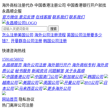
海外商标注册代办 中国香港注册公司 中国香港银行开户就找
永昌顺企服
官方微信
意见反馈
在线客服
联系我们
联系我们
搜索
怎么注册美国公司
海外公司注册流程
英国公司注册要多少
钱？
开曼群岛公司注册
韩国公司注册
快速咨询热线
15914156932
永昌顺首页
海外公司注册
海外银行开户
海外商标专利
海外资
质认证
秘书服务
新闻资讯
问题解答
关于永昌顺
中国香港公司
中国澳门公司
新加坡公司
韩国公司
越南公司
美国公司
英国公司
开曼公司
BVI公司
日
本公司
马来西亚公司
更多海外公司
网站首页
隐私协议
热门离岸公司注册