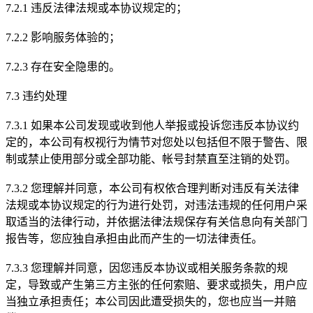
7.2.1 违反法律法规或本协议规定的；
7.2.2 影响服务体验的；
7.2.3 存在安全隐患的。
7.3 违约处理
7.3.1 如果本公司发现或收到他人举报或投诉您违反本协议约
定的，本公司有权视行为情节对您处以包括但不限于警告、限
制或禁止使用部分或全部功能、帐号封禁直至注销的处罚。
7.3.2 您理解并同意，本公司有权依合理判断对违反有关法律
法规或本协议规定的行为进行处罚，对违法违规的任何用户采
取适当的法律行动，并依据法律法规保存有关信息向有关部门
报告等，您应独自承担由此而产生的一切法律责任。
7.3.3 您理解并同意，因您违反本协议或相关服务条款的规
定，导致或产生第三方主张的任何索赔、要求或损失，用户应
当独立承担责任；本公司因此遭受损失的，您也应当一并赔