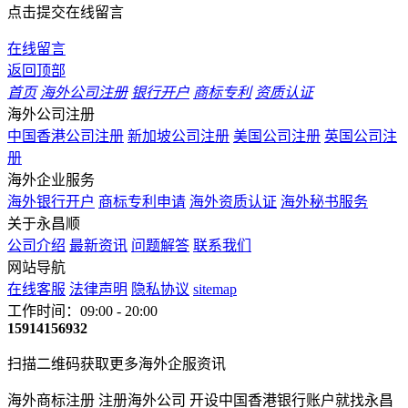
点击提交在线留言
在线留言
返回顶部
首页
海外公司注册
银行开户
商标专利
资质认证
海外公司注册
中国香港公司注册
新加坡公司注册
美国公司注册
英国公司注
册
海外企业服务
海外银行开户
商标专利申请
海外资质认证
海外秘书服务
关于永昌顺
公司介绍
最新资讯
问题解答
联系我们
网站导航
在线客服
法律声明
隐私协议
sitemap
工作时间：09:00 - 20:00
15914156932
扫描二维码获取更多海外企服资讯
海外商标注册 注册海外公司 开设中国香港银行账户就找永昌