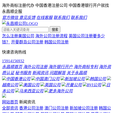
海外商标注册代办 中国香港注册公司 中国香港银行开户就找
永昌顺企服
官方微信
意见反馈
在线客服
联系我们
联系我们
搜索
怎么注册美国公司
海外公司注册流程
英国公司注册要多少
钱？
开曼群岛公司注册
韩国公司注册
快速咨询热线
15914156932
永昌顺首页
海外公司注册
海外银行开户
海外商标专利
海外资
质认证
秘书服务
新闻资讯
问题解答
关于永昌顺
中国香港公司
中国澳门公司
新加坡公司
韩国公司
越南公司
美国公司
英国公司
开曼公司
BVI公司
日
本公司
马来西亚公司
更多海外公司
网站首页
新闻资讯
全部资讯
香港公司注册
澳门公司注册
新加坡公司注册
韩国公