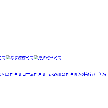
公司
马来西亚公司
更多海外公司
BVI公司注册
日本公司注册
马来西亚公司注册
海外银行开户
海