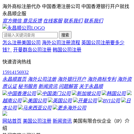
海外商标注册代办 中国香港注册公司 中国香港银行开户就找
永昌顺企服
官方微信
意见反馈
在线客服
联系我们
联系我们
搜索
怎么注册美国公司
海外公司注册流程
英国公司注册要多少
钱？
开曼群岛公司注册
韩国公司注册
快速咨询热线
15914156932
永昌顺首页
海外公司注册
海外银行开户
海外商标专利
海外资
质认证
秘书服务
新闻资讯
问题解答
关于永昌顺
中国香港公司
中国澳门公司
新加坡公司
韩国公司
越南公司
美国公司
英国公司
开曼公司
BVI公司
日
本公司
马来西亚公司
更多海外公司
网站首页
美国公司注册
新闻资讯
美国有限合伙企业（lP）介
绍