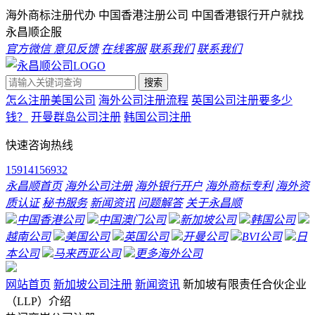
海外商标注册代办 中国香港注册公司 中国香港银行开户就找
永昌顺企服
官方微信
意见反馈
在线客服
联系我们
联系我们
搜索
怎么注册美国公司
海外公司注册流程
英国公司注册要多少
钱？
开曼群岛公司注册
韩国公司注册
快速咨询热线
15914156932
永昌顺首页
海外公司注册
海外银行开户
海外商标专利
海外资
质认证
秘书服务
新闻资讯
问题解答
关于永昌顺
中国香港公司
中国澳门公司
新加坡公司
韩国公司
越南公司
美国公司
英国公司
开曼公司
BVI公司
日
本公司
马来西亚公司
更多海外公司
网站首页
新加坡公司注册
新闻资讯
新加坡有限责任合伙企业
（LLP）介绍