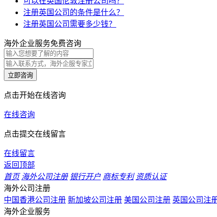
可以在英国伦敦注册公司吗？
注册英国公司的条件是什么？
注册英国公司需要多少钱？
海外企业服务免费咨询
立即咨询
点击开始在线咨询
在线咨询
点击提交在线留言
在线留言
返回顶部
首页
海外公司注册
银行开户
商标专利
资质认证
海外公司注册
中国香港公司注册
新加坡公司注册
美国公司注册
英国公司注
海外企业服务