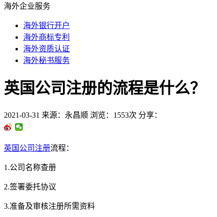
海外企业服务
海外银行开户
海外商标专利
海外资质认证
海外秘书服务
英国公司注册的流程是什么？
2021-03-31
来源：永昌顺
浏览：1553次
分享：
英国公司注册
流程：
1.公司名称查册
2.签署委托协议
3.准备及审核注册所需资料