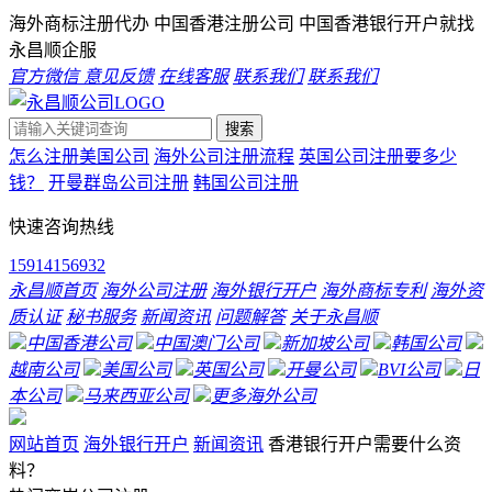
海外商标注册代办 中国香港注册公司 中国香港银行开户就找
永昌顺企服
官方微信
意见反馈
在线客服
联系我们
联系我们
搜索
怎么注册美国公司
海外公司注册流程
英国公司注册要多少
钱？
开曼群岛公司注册
韩国公司注册
快速咨询热线
15914156932
永昌顺首页
海外公司注册
海外银行开户
海外商标专利
海外资
质认证
秘书服务
新闻资讯
问题解答
关于永昌顺
中国香港公司
中国澳门公司
新加坡公司
韩国公司
越南公司
美国公司
英国公司
开曼公司
BVI公司
日
本公司
马来西亚公司
更多海外公司
网站首页
海外银行开户
新闻资讯
香港银行开户需要什么资
料？