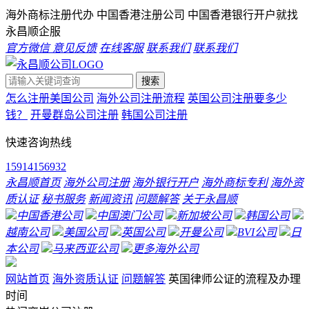
海外商标注册代办 中国香港注册公司 中国香港银行开户就找
永昌顺企服
官方微信
意见反馈
在线客服
联系我们
联系我们
搜索
怎么注册美国公司
海外公司注册流程
英国公司注册要多少
钱？
开曼群岛公司注册
韩国公司注册
快速咨询热线
15914156932
永昌顺首页
海外公司注册
海外银行开户
海外商标专利
海外资
质认证
秘书服务
新闻资讯
问题解答
关于永昌顺
中国香港公司
中国澳门公司
新加坡公司
韩国公司
越南公司
美国公司
英国公司
开曼公司
BVI公司
日
本公司
马来西亚公司
更多海外公司
网站首页
海外资质认证
问题解答
英国律师公证的流程及办理
时间